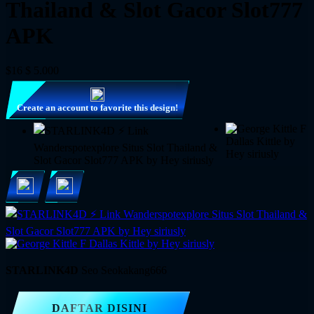
Thailand & Slot Gacor Slot777
APK
$16
$ 5.000
Create an account to favorite this design!
STARLINK4D
Seo Seokakang666
DAFTAR DISINI