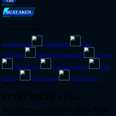
Cart
BUAT AKUN
Explore Categories
Popular Products
Shop All Designs
STARLINK4D
SLOT
THAILAND
SITUS SLOT THAILAND
SLOT777
APK SLOT777
APK SLOT GACOR
LINK
SLOT777
SLOT GACOR
SITUS SLOT777
Design ID: Seo Dimy
STARLINK4D ⚡ Link
Wanderspotexplore Situs Slot