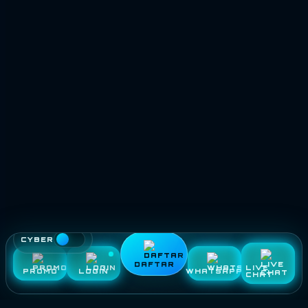
CYBER
DAFTAR
LIVE
PROMO
LOGIN
WHATSAPP
CHAT