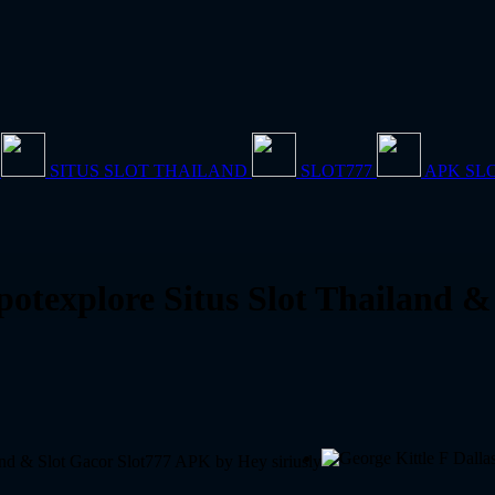
D
SITUS SLOT THAILAND
SLOT777
APK SL
explore Situs Slot Thailand & 