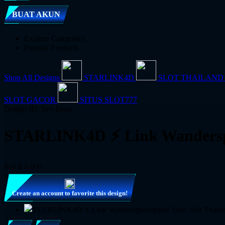
BUAT AKUN
Explore Categories
Popular Products
Shop All Designs
STARLINK4D
SLOT THAILAN
SLOT GACOR
SITUS SLOT777
Design ID: Seo Dimy
STARLINK4D ⚡ Link Wanderspot
$16
$ 5.000
Create an account to favorite this design!