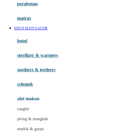
perabotan
Happy Tummy
Hauck
matras
Havaianas
SITUS SLOT GACOR
Hegen
botol
Hot Wheels
sterilizer & warmers
Hybrid
soothers & teethers
I
Inlacta DHA
celemek
Interlac
alat makan
Ivenet
cangkir
J
piring & mangkuk
Jack N Jill
sendok & garpu