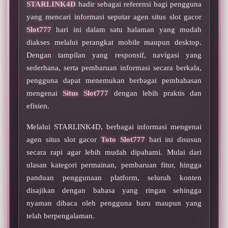
STARLINK4D
hadir sebagai referensi bagi pengguna
yang mencari informasi seputar agen situs slot gacor
Slot777
hari ini dalam satu halaman yang mudah
diakses melalui perangkat mobile maupun desktop.
Dengan tampilan yang responsif, navigasi yang
sederhana, serta pembaruan informasi secara berkala,
pengguna dapat menemukan berbagai pembahasan
mengenai
Situs Slot777
dengan lebih praktis dan
efisien.
Melalui STARLINK4D, berbagai informasi mengenai
agen situs slot gacor
Toto Slot777
hari ini disusun
secara rapi agar lebih mudah dipahami. Mulai dari
ulasan kategori permainan, pembaruan fitur, hingga
panduan penggunaan platform, seluruh konten
disajikan dengan bahasa yang ringan sehingga
nyaman dibaca oleh pengguna baru maupun yang
telah berpengalaman.