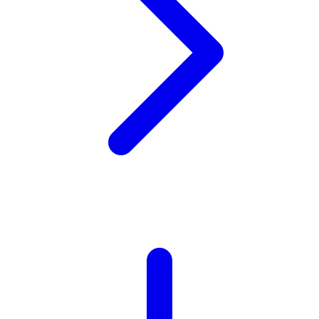
X
Xootz
Y
Yamatoya
Z
Zaxy
Zoggs
0-9
4Moms
59S