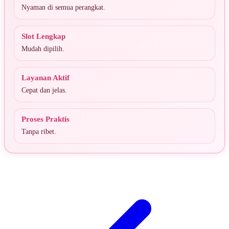
Nyaman di semua perangkat.
Squishmallows
Starbooks
Slot Lengkap
Stick-O
Mudah dipilih.
Stokke
Layanan Aktif
Sudocrem
Cepat dan jelas.
Sumimo
Sunnylife
Proses Praktis
Tanpa ribet.
Sun-Staches
Swimava
T
✧
Tommee Tippee
✦
Trunki
Tutti Bambini