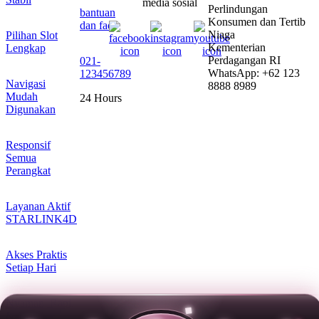
media sosial
Perlindungan
bantuan
Konsumen dan Tertib
dan faq
Niaga
Pilihan Slot
Kementerian
Lengkap
Perdagangan RI
021-
WhatsApp: +62 123
123456789
Navigasi
8888 8989
Mudah
24 Hours
Digunakan
Responsif
Semua
Perangkat
Layanan Aktif
STARLINK4D
Akses Praktis
Setiap Hari
Nyaman, Rapi,
& Eksklusif