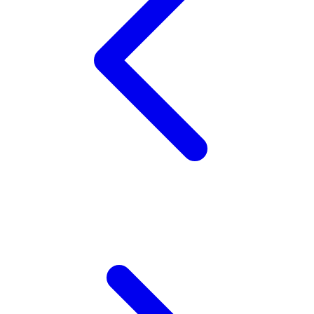
Twistshake
◇
TY Toys
U
V
Veja
Vitaflow
Vtech
W
Waterland
Wellness