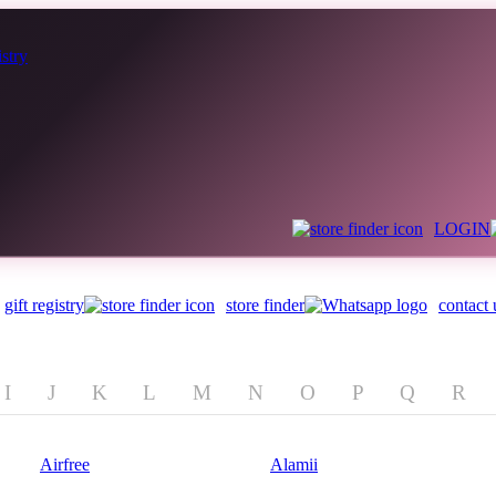
istry
LOGIN
gift registry
store finder
contact 
I
J
K
L
M
N
O
P
Q
R
Airfree
Alamii