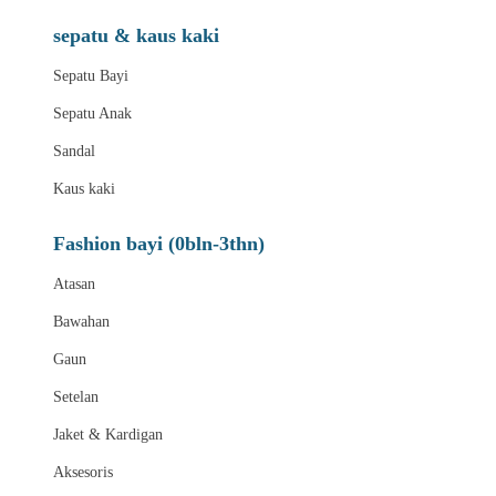
sepatu & kaus kaki
Sepatu Bayi
Sepatu Anak
Sandal
Kaus kaki
Fashion bayi (0bln-3thn)
Atasan
Bawahan
Gaun
Setelan
Jaket & Kardigan
Aksesoris