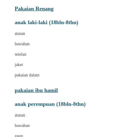
Pakaian Renang
anak laki-laki (18bln-8thn)
atasan
bawahan
setelan
jaket
pakaian dalam
pakaian ibu hamil
anak perempuan (18bln-8thn)
atasan
bawahan
gaun