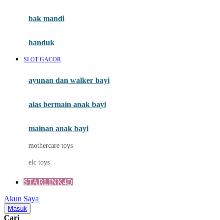
Mini Monkey
Moby
bak mandi
Momami
handuk
Mothercare
SLOT GACOR
Mustela
ayunan dan walker bayi
My Buddy Tag
My K
alas bermain anak bayi
N
mainan anak bayi
Naif
mothercare toys
Nike
elc toys
Nordic Natural
STARLINK4D
Nuby
Akun Saya
Nuna
Masuk
Cari