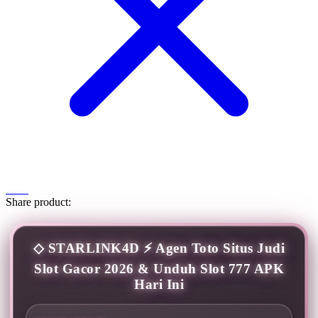
Share product:
◇ STARLINK4D ⚡ Agen Toto Situs Judi
Slot Gacor 2026 & Unduh Slot 777 APK
Hari Ini