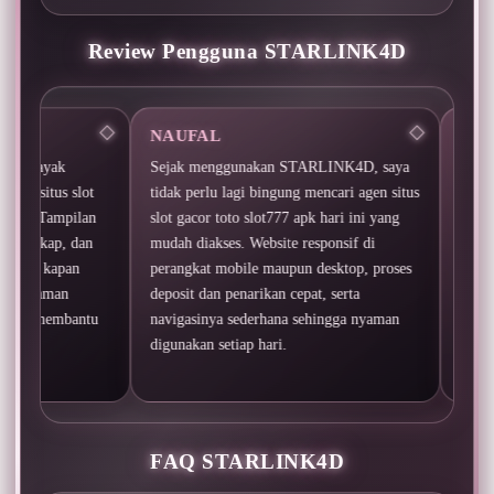
Review Pengguna STARLINK4D
NAUFAL
TEG
D layak
Sejak menggunakan STARLINK4D, saya
Pengal
en situs slot
tidak perlu lagi bingung mencari agen situs
sangat
 ini. Tampilan
slot gacor toto slot777 apk hari ini yang
mencari
 lengkap, dan
mudah diakses. Website responsif di
apk har
buka kapan
perangkat mobile maupun desktop, proses
memilik
ih nyaman
deposit dan penarikan cepat, serta
tampila
siap membantu
navigasinya sederhana sehingga nyaman
praktis
digunakan setiap hari.
membua
lebih 
FAQ STARLINK4D