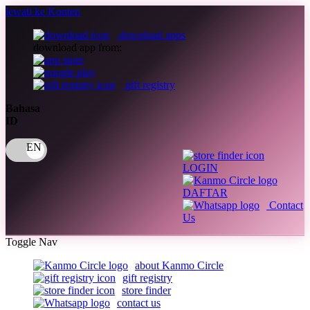
lewati ke Konten
download apps
download app from:
gift registry
Bahasa
ID
LOGIN
DAFTAR
Contact
Us
Toggle Nav
about Kanmo Circle
gift registry
store finder
contact us