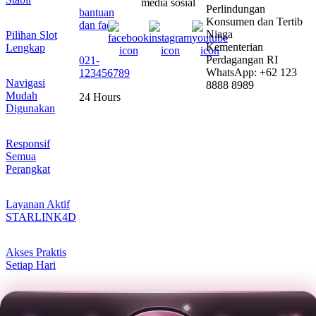
Perlindungan
bantuan
Konsumen dan Tertib
dan faq
Niaga
Pilihan Slot
ikuti kami di
Kementerian
Lengkap
media sosial
Perdagangan RI
021-
WhatsApp: +62 123
123456789
Navigasi
8888 8989
Mudah
24 Hours
Digunakan
Responsif
Semua
Perangkat
◆
Layanan Aktif
STARLINK4D
Akses Praktis
Setiap Hari
Nyaman, Rapi,
& Eksklusif