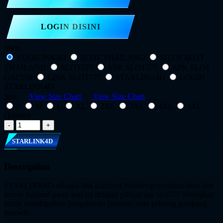
LOGIN DISINI
Style
STARLINK4D
SLOT THAILAND
SITUS SLOT
THAILAND
SLOT777
APK SLOT777
APK SLOT
GACOR
LINK SLOT777
STARLING4D
LOGIN
STARLINK4D
Size
View Size Chart
View Size Chart
S
M
L
XL
2XL
3XL
4XL
5XL
Quantity
-
+
STARLINK4D
Description
STARLINK4D sebagai link platform Wanderspotexplore situs slot
server thailand gacor hari ini dengan pilihan apk slot777 terlengkap
untuk mendapatkan pengalaman bermain serta peluang gampang
maxwin.