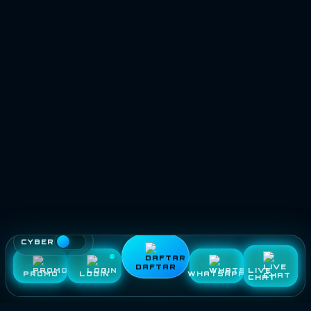
CYBER
DAFTAR
LIVE
PROMO
LOGIN
WHATSAPP
CHAT