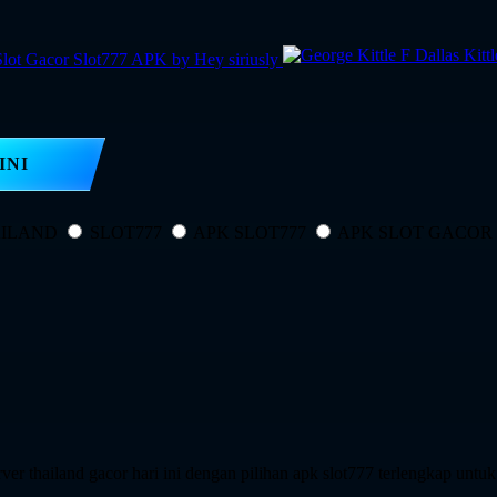
INI
AILAND
SLOT777
APK SLOT777
APK SLOT GACOR
ver thailand gacor hari ini dengan pilihan apk slot777 terlengkap u