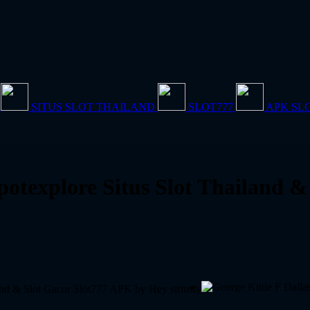
D
SITUS SLOT THAILAND
SLOT777
APK SL
explore Situs Slot Thailand & 