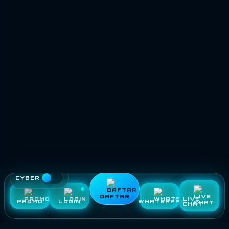
CYBER
DAFTAR
LIVE
PROMO
LOGIN
WHATSAPP
CHAT