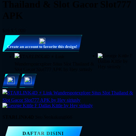
Thailand & Slot Gacor Slot777
APK
$16
$ 5.000
Create an account to favorite this design!
STARLINK4D
Seo Seokakang666
DAFTAR DISINI