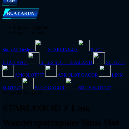
Cart
BUAT AKUN
Explore Categories
Popular Products
Shop All Designs
STARLINK4D
SLOT
THAILAND
SITUS SLOT THAILAND
SLOT777
APK SLOT777
APK SLOT GACOR
LINK
SLOT777
SLOT GACOR
SITUS SLOT777
Design ID: Seo Dimy
STARLINK4D ⚡ Link
Wanderspotexplore Situs Slot