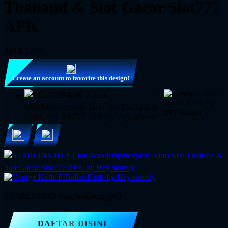
Thailand & Slot Gacor Slot777
APK
$16
$ 5.000
Create an account to favorite this design!
STARLINK4D
Seo Seokakang666
DAFTAR DISINI