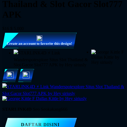
Thailand & Slot Gacor Slot777
APK
$16
$ 5.000
Create an account to favorite this design!
STARLINK4D
Seo Seokakang666
DAFTAR DISINI