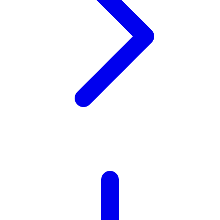
X
Xootz
Y
Yamatoya
Z
Zaxy
Zoggs
0-9
4Moms
59S