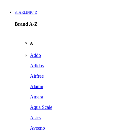
STARLINK4D
Brand A-Z
A
Addo
Adidas
Airfree
Alamii
Amara
Aqua Scale
Asics
Aveeno