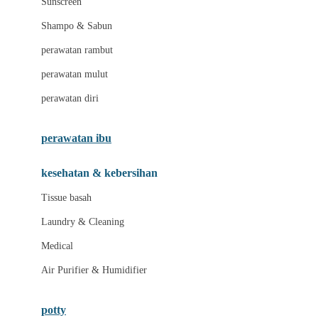
Sunscreen
London Taxi
Shampo & Sabun
Love To Dream
perawatan rambut
perawatan mulut
M
perawatan diri
Magformers
Mama's Choice
perawatan ibu
Mamas&Papas
kesehatan & kebersihan
Mamaway
Tissue basah
Maxi Cosi
Laundry & Cleaning
Megabloks
Medical
Micro
Air Purifier & Humidifier
MiDeer
Mimi & Lula
potty