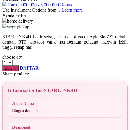
Earn
1.000.000
-
5.000.000
Bonus
Use Installment Options from
.
Laarn more
Q
Available for :
home delivery
QV Baby
store pickup
R
STARLINK4D hadir sebagai situs slot gacor Apk Slot777 terbaik
dengan RTP tergacor yang memberikan peluang maxwin lebih
Real Shades
tinggi setiap hari.
Red Castle
choose qty
Ribbon Madness
DAFTAR
LOGIN
Share product:
S
Sebamed
Informasi Situs STARLINK4D
Silver Cross
Akses Cepat
Simply Idea
Ringan dan stabil.
Skip Hop
Spectra
Responsif