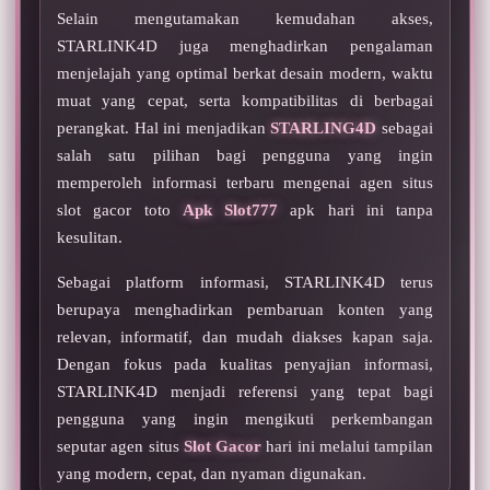
Selain mengutamakan kemudahan akses,
STARLINK4D juga menghadirkan pengalaman
menjelajah yang optimal berkat desain modern, waktu
muat yang cepat, serta kompatibilitas di berbagai
perangkat. Hal ini menjadikan
STARLING4D
sebagai
salah satu pilihan bagi pengguna yang ingin
◇
memperoleh informasi terbaru mengenai agen situs
slot gacor toto
Apk Slot777
apk hari ini tanpa
kesulitan.
Sebagai platform informasi, STARLINK4D terus
berupaya menghadirkan pembaruan konten yang
relevan, informatif, dan mudah diakses kapan saja.
Dengan fokus pada kualitas penyajian informasi,
STARLINK4D menjadi referensi yang tepat bagi
pengguna yang ingin mengikuti perkembangan
seputar agen situs
Slot Gacor
hari ini melalui tampilan
yang modern, cepat, dan nyaman digunakan.