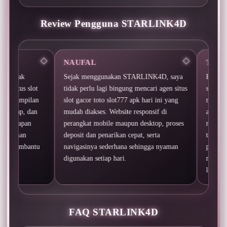
Review Pengguna STARLINK4D
NAUFAL
TE
K4D layak
Sejak menggunakan STARLINK4D, saya
Peng
agen situs slot
tidak perlu lagi bingung mencari agen situs
sanga
ri ini. Tampilan
slot gacor toto slot777 apk hari ini yang
menca
n lengkap, dan
mudah diakses. Website responsif di
apk h
dibuka kapan
perangkat mobile maupun desktop, proses
memil
ebih nyaman
deposit dan penarikan cepat, serta
tampi
n siap membantu
navigasinya sederhana sehingga nyaman
prakt
digunakan setiap hari.
memb
lebih
FAQ STARLINK4D