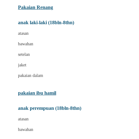
Buggygear
Pakaian Renang
Bumkins
anak laki-laki (18bln-8thn)
C
atasan
Cetaphil
bawahan
Chicco
setelan
Childlife
jaket
Clevamama
pakaian dalam
Cocolatte
Cottonseeds
pakaian ibu hamil
Cozy N Safe
anak perempuan (18bln-8thn)
Crane
atasan
Cybex
bawahan
D