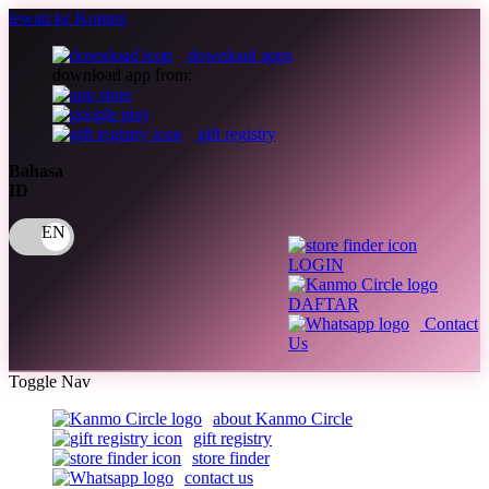
lewati ke Konten
download apps
download app from:
gift registry
Bahasa
ID
LOGIN
DAFTAR
Contact
Us
Toggle Nav
about Kanmo Circle
gift registry
store finder
contact us