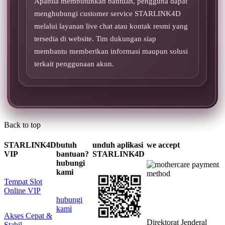
Apabila membutuhkan bantuan, pengguna dapat
menghubungi customer service STARLINK4D
melalui layanan live chat atau kontak resmi yang
tersedia di website. Tim dukungan siap
membantu memberikan informasi maupun solusi
terkait penggunaan akun.
Back to top
STARLINK4D
butuh
unduh aplikasi
we accept
VIP
bantuan?
STARLINK4D
hubungi
kami
Tempat Slot
Online VIP
hubungi
kami
Akses Cepat &
Direktorat Jenderal
Stabil