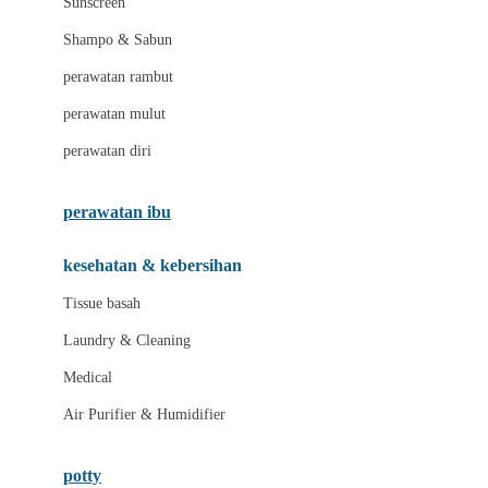
Sunscreen
London Taxi
Shampo & Sabun
Love To Dream
perawatan rambut
perawatan mulut
M
perawatan diri
Magformers
Mama's Choice
perawatan ibu
Mamas&Papas
kesehatan & kebersihan
Mamaway
Tissue basah
Maxi Cosi
Laundry & Cleaning
Megabloks
Medical
Micro
Air Purifier & Humidifier
MiDeer
Mimi & Lula
potty