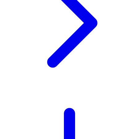
X
Xootz
Y
Yamatoya
Z
Zaxy
Zoggs
0-9
4Moms
59S