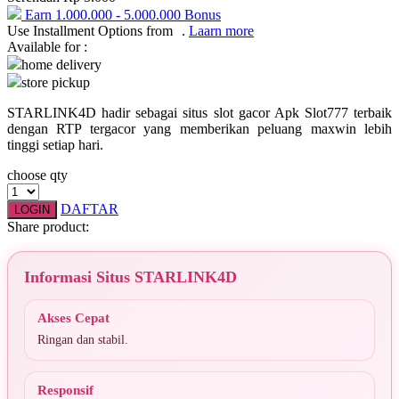
Earn
1.000.000
-
5.000.000
Bonus
Use Installment Options from
.
Laarn more
Q
Available for :
home delivery
QV Baby
store pickup
R
STARLINK4D hadir sebagai situs slot gacor Apk Slot777 terbaik
dengan RTP tergacor yang memberikan peluang maxwin lebih
Real Shades
tinggi setiap hari.
Red Castle
choose qty
Ribbon Madness
DAFTAR
LOGIN
Share product:
S
Sebamed
Informasi Situs STARLINK4D
Silver Cross
Akses Cepat
Simply Idea
Ringan dan stabil.
Skip Hop
Spectra
Responsif