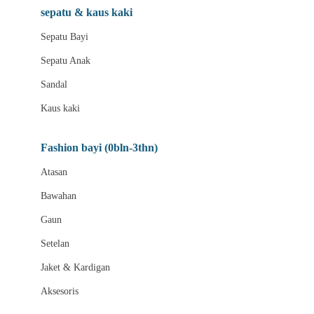
Beauty Barn
sepatu & kaus kaki
Bio Oil
Sepatu Bayi
Biolane
Sepatu Anak
Bite Fighters
Sandal
Bizzi Growin
Kaus kaki
Blackmores
Fashion bayi (0bln-3thn)
Blooming Marvellous
Atasan
Bonnels
Bawahan
Bravado
Gaun
Bruder
Setelan
Brush Baby
Jaket & Kardigan
Buds Organics
Aksesoris
Bugaboo