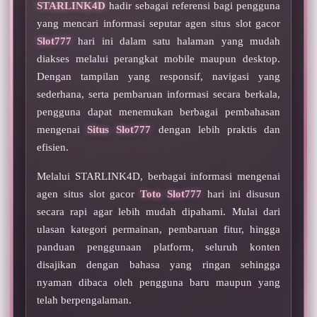
STARLINK4D
hadir sebagai referensi bagi pengguna
yang mencari informasi seputar agen situs slot gacor
Slot777
hari ini dalam satu halaman yang mudah
diakses melalui perangkat mobile maupun desktop.
Dengan tampilan yang responsif, navigasi yang
sederhana, serta pembaruan informasi secara berkala,
pengguna dapat menemukan berbagai pembahasan
mengenai
Situs Slot777
dengan lebih praktis dan
efisien.
Melalui STARLINK4D, berbagai informasi mengenai
agen situs slot gacor
Toto Slot777
hari ini disusun
secara rapi agar lebih mudah dipahami. Mulai dari
ulasan kategori permainan, pembaruan fitur, hingga
panduan penggunaan platform, seluruh konten
disajikan dengan bahasa yang ringan sehingga
nyaman dibaca oleh pengguna baru maupun yang
telah berpengalaman.