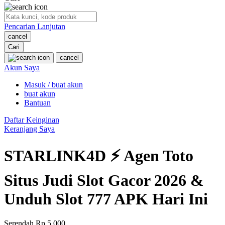
O
Pencarian Lanjutan
Oh Ma Grain
cancel
Okiedog
Cari
cancel
P
Akun Saya
Masuk / buat akun
Peachy
buat akun
Phil & Ted's
Bantuan
Philips Avent
Daftar Keinginan
Keranjang Saya
Pigeon
STARLINK4D ⚡ Agen Toto
Playgro
Poled Global
Situs Judi Slot Gacor 2026 &
Ponycycle
Unduh Slot 777 APK Hari Ini
Puma
Pureats
Serendah
Rp 5.000