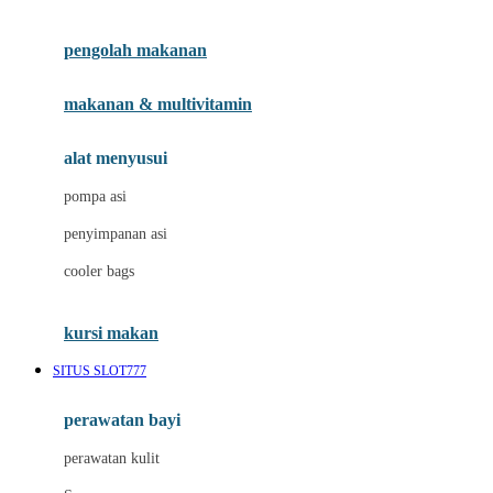
Joie
pengolah makanan
Joolz
Jujube
makanan & multivitamin
K
alat menyusui
Kiddycuts
pompa asi
Kumon
penyimpanan asi
L
cooler bags
Leapfrog
kursi makan
Leclerc
SITUS SLOT777
Lee Vierra
Lillebaby
perawatan bayi
Little Bird Told Me
perawatan kulit
Little Miss Janis