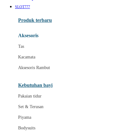
Awan
SLOT777
Azetabio
Produk terbaru
B
Aksesoris
Baabaasheepz
Tas
Babiators
Kacamata
Baby Dove
Aksesoris Rambut
Baby Jogger
Baby Rovega
Kebutuhan bayi
Babybee
Pakaian tidur
Banana Boat
Set & Terusan
Banz
Piyama
Barbie
Bodysuits
Beaba