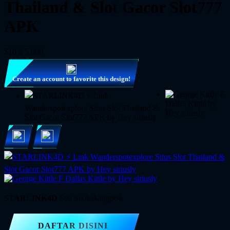
Thailand & Slot Gacor Slot777
APK
$16
$ 5.000
Create an account to favorite this design!
STARLINK4D
Seo Seokakang666
DAFTAR DISINI