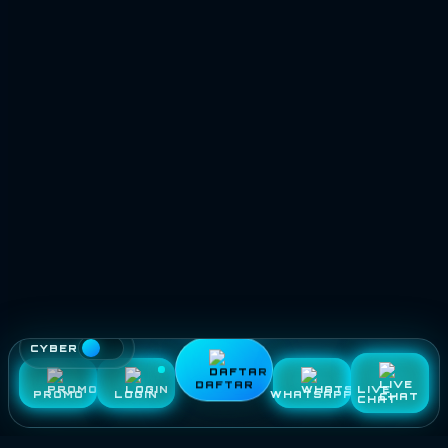
CYBER
DAFTAR
LIVE
PROMO
LOGIN
WHATSAPP
CHAT