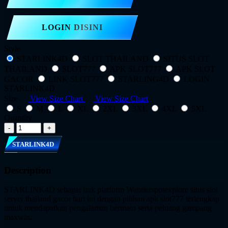
LOGIN DISINI
Style
STARLINK4D
SLOT THAILAND
SITUS SLOT
THAILAND
SLOT777
APK SLOT777
APK SLOT
GACOR
LINK SLOT777
STARLING4D
LOGIN
STARLINK4D
Size
View Size Chart
View Size Chart
S
M
L
XL
2XL
3XL
4XL
5XL
Quantity
-
+
STARLINK4D
Description
STARLINK4D sebagai link platform Wanderspotexplore situs slot
server thailand gacor hari ini dengan pilihan apk slot777 terlengkap
untuk mendapatkan pengalaman bermain serta peluang gampang
maxwin.