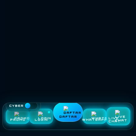
CYBER
DAFTAR
LIVE
PROMO
LOGIN
WHATSAPP
CHAT