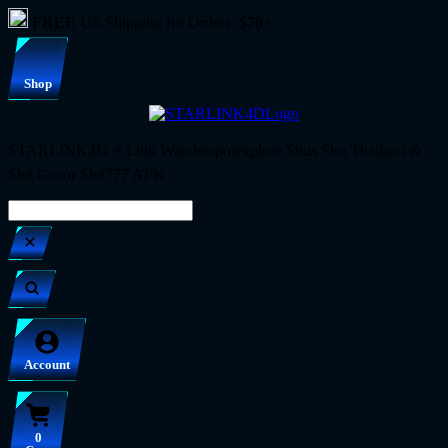
FREE
US Shipping for Orders
$70+
Shop
STARLINK4D ⚡ Link Wanderspotexplore Situs Slot Thailand &
Slot Gacor Slot777 APK
Account
0