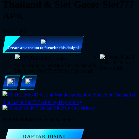
Thailand & Slot Gacor Slot777
APK
$16
$ 5.000
Create an account to favorite this design!
STARLINK4D
Seo Seokakang666
DAFTAR DISINI