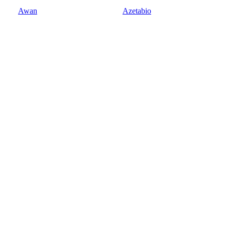
Awan
Azetabio