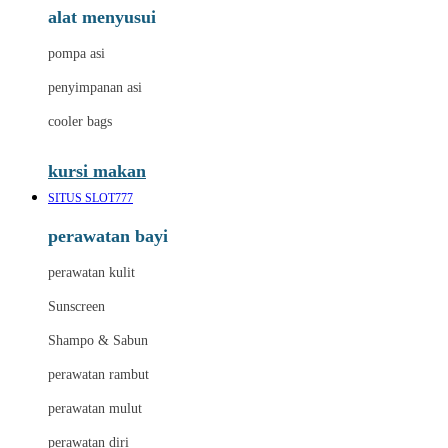
alat menyusui
pompa asi
penyimpanan asi
cooler bags
kursi makan
SITUS SLOT777
perawatan bayi
perawatan kulit
Sunscreen
Shampo & Sabun
perawatan rambut
perawatan mulut
perawatan diri