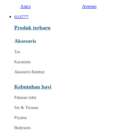
Asics
Aveeno
SLOT777
Produk terbaru
Aksesoris
Tas
Kacamata
Aksesoris Rambut
Kebutuhan bayi
Pakaian tidur
Set & Terusan
Piyama
Bodysuits