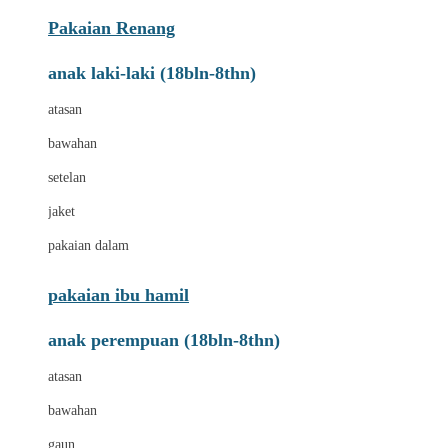
Pakaian Renang
anak laki-laki (18bln-8thn)
atasan
bawahan
setelan
jaket
pakaian dalam
pakaian ibu hamil
anak perempuan (18bln-8thn)
atasan
bawahan
gaun