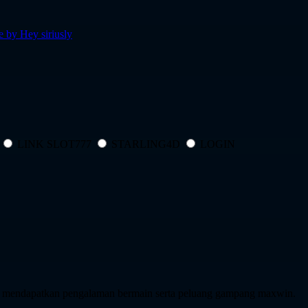
LINK SLOT777
STARLING4D
LOGIN
ntuk mendapatkan pengalaman bermain serta peluang gampang maxwin.