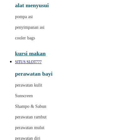
alat menyusui
pompa asi
penyimpanan asi
cooler bags
kursi makan
SITUS SLOT777
perawatan bayi
perawatan kulit
Sunscreen
Shampo & Sabun
perawatan rambut
perawatan mulut
perawatan diri