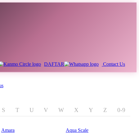
DAFTAR
Contact Us
us
S
T
U
V
W
X
Y
Z
0-9
Amara
Aqua Scale