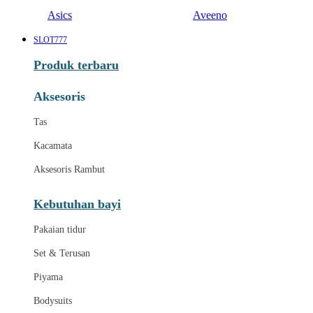
Asics
Aveeno
SLOT777
Produk terbaru
Aksesoris
Tas
Kacamata
Aksesoris Rambut
Kebutuhan bayi
Pakaian tidur
Set & Terusan
Piyama
Bodysuits