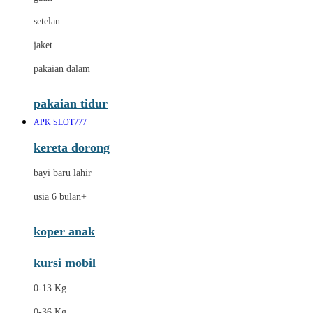
setelan
jaket
pakaian dalam
pakaian tidur
APK SLOT777
kereta dorong
bayi baru lahir
usia 6 bulan+
koper anak
kursi mobil
0-13 Kg
0-36 Kg