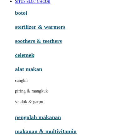
SITUS SLOT GACOR
botol
sterilizer & warmers
soothers & teethers
celemek
alat makan
cangkir
piring & mangkuk
sendok & garpu
pengolah makanan
makanan & multivitamin