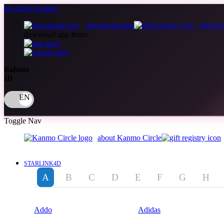
lewati ke Konten
download apps
gift reg
download app from:
Bahasa
ID
Toggle Nav
about Kanmo Circle
STARLINK4D
A
B
C
D
E
F
G
H
Addo
Adidas