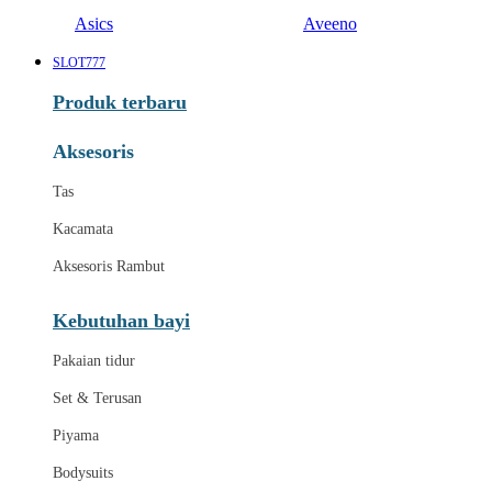
Asics
Aveeno
SLOT777
Produk terbaru
Aksesoris
Tas
Kacamata
Aksesoris Rambut
Kebutuhan bayi
Pakaian tidur
Set & Terusan
Piyama
Bodysuits