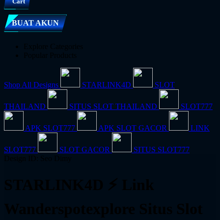
Cart
BUAT AKUN
Explore Categories
Popular Products
Shop All Designs
STARLINK4D
SLOT
THAILAND
SITUS SLOT THAILAND
SLOT777
APK SLOT777
APK SLOT GACOR
LINK
SLOT777
SLOT GACOR
SITUS SLOT777
Design ID: Seo Dimy
STARLINK4D ⚡ Link
Wanderspotexplore Situs Slot