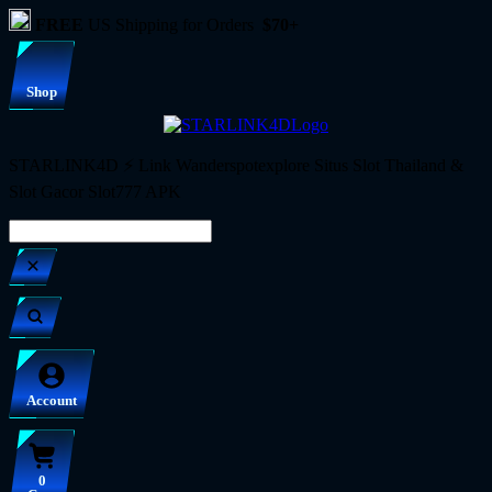
FREE
US Shipping for Orders
$70+
Shop
STARLINK4D ⚡ Link Wanderspotexplore Situs Slot Thailand &
Slot Gacor Slot777 APK
Account
0