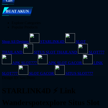
Cart
BUAT AKUN
Explore Categories
Popular Products
Shop All Designs
STARLINK4D
SLOT
THAILAND
SITUS SLOT THAILAND
SLOT777
APK SLOT777
APK SLOT GACOR
LINK
SLOT777
SLOT GACOR
SITUS SLOT777
Design ID: Seo Dimy
STARLINK4D ⚡ Link
Wanderspotexplore Situs Slot