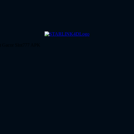
t Gacor Slot777 APK