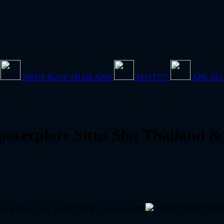
D
SITUS SLOT THAILAND
SLOT777
APK SL
explore Situs Slot Thailand & 