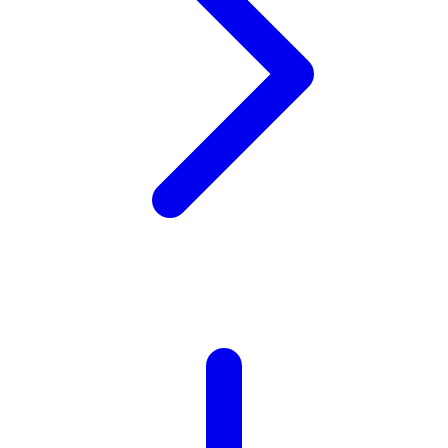
X
Xootz
Y
Yamatoya
Z
Zaxy
Zoggs
0-9
4Moms
59S