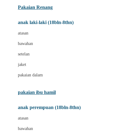
Buggygear
Pakaian Renang
Bumkins
anak laki-laki (18bln-8thn)
C
atasan
Cetaphil
bawahan
Chicco
setelan
Childlife
jaket
Clevamama
pakaian dalam
Cocolatte
Cottonseeds
pakaian ibu hamil
Cozy N Safe
anak perempuan (18bln-8thn)
Crane
atasan
Cybex
bawahan
D