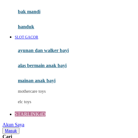
Mini Monkey
Moby
bak mandi
Momami
handuk
Mothercare
SLOT GACOR
Mustela
ayunan dan walker bayi
My Buddy Tag
My K
alas bermain anak bayi
N
mainan anak bayi
Naif
mothercare toys
Nike
elc toys
Nordic Natural
STARLINK4D
Nuby
Akun Saya
Nuna
Masuk
Cari