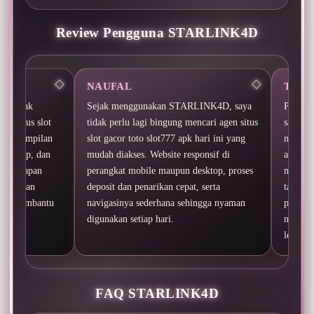
Review Pengguna STARLINK4D
NAUFAL
TE
NK4D layak
Sejak menggunakan STARLINK4D, saya
Pen
 agen situs slot
tidak perlu lagi bingung mencari agen situs
sang
◇
ari ini. Tampilan
slot gacor toto slot777 apk hari ini yang
menc
an lengkap, dan
mudah diakses. Website responsif di
apk 
 dibuka kapan
perangkat mobile maupun desktop, proses
memi
lebih nyaman
deposit dan penarikan cepat, serta
tamp
an siap membantu
navigasinya sederhana sehingga nyaman
prak
digunakan setiap hari.
mem
lebi
FAQ STARLINK4D