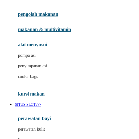
Joie
pengolah makanan
Joolz
Jujube
makanan & multivitamin
K
alat menyusui
Kiddycuts
pompa asi
Kumon
penyimpanan asi
L
cooler bags
Leapfrog
kursi makan
Leclerc
SITUS SLOT777
Lee Vierra
Lillebaby
perawatan bayi
Little Bird Told Me
perawatan kulit
Little Miss Janis