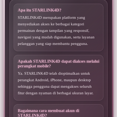
Apa itu STARLINK4D?
STARLINK4D merupakan platform yang
menyediakan akses ke berbagai kategori
permainan dengan tampilan yang responsif,
navigasi yang mudah digunakan, serta layanan
pelanggan yang siap membantu pengguna.
Apakah STARLINK4D dapat diakses melalui
perangkat mobile?
Ya. STARLINK4D telah dioptimalkan untuk
perangkat Android, iPhone, maupun desktop
sehingga pengguna dapat mengakses seluruh
fitur dengan nyaman di berbagai ukuran layar.
Bagaimana cara membuat akun di
STARLINK4D?