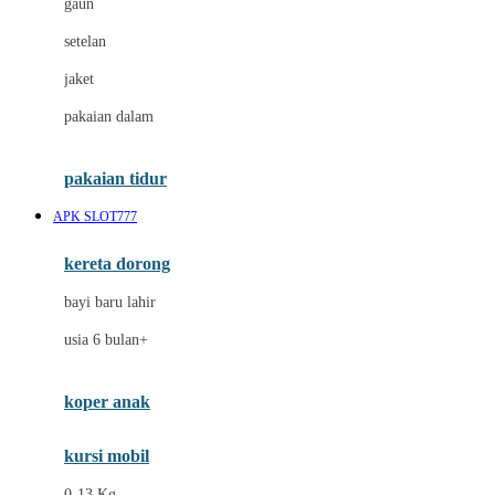
gaun
Dae Organics
setelan
Docare
jaket
Doona
pakaian dalam
Down To Earth
Drew
pakaian tidur
Dr. Brown's
APK SLOT777
E
kereta dorong
ELC
bayi baru lahir
Ergobaby
usia 6 bulan+
Expert Care
koper anak
Ezyroller
kursi mobil
F
0-13 Kg