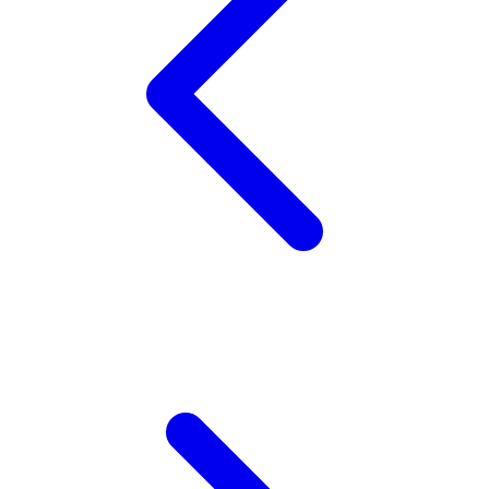
Twistshake
TY Toys
U
V
✧
Veja
✦
Vitaflow
Vtech
W
Waterland
Wellness
◇