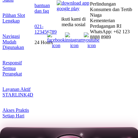
Perlindungan
bantuan
Konsumen dan Tertib
dan faq
Niaga
Pilihan Slot
ikuti kami di
Kementerian
Lengkap
media sosial
Perdagangan RI
021-
WhatsApp: +62 123
123456789
Navigasi
8888 8989
Mudah
24 Hours
Digunakan
Responsif
Semua
Perangkat
Layanan Aktif
STARLINK4D
Akses Praktis
Setiap Hari
Nyaman, Rapi,
& Eksklusif