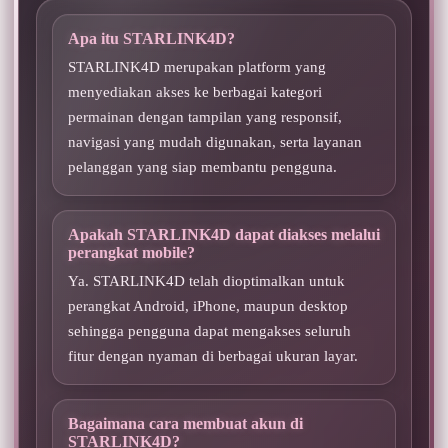
Apa itu STARLINK4D?
STARLINK4D merupakan platform yang
menyediakan akses ke berbagai kategori
permainan dengan tampilan yang responsif,
navigasi yang mudah digunakan, serta layanan
pelanggan yang siap membantu pengguna.
Apakah STARLINK4D dapat diakses melalui
perangkat mobile?
Ya. STARLINK4D telah dioptimalkan untuk
perangkat Android, iPhone, maupun desktop
sehingga pengguna dapat mengakses seluruh
fitur dengan nyaman di berbagai ukuran layar.
Bagaimana cara membuat akun di
STARLINK4D?