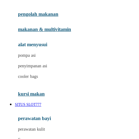
Joie
pengolah makanan
Joolz
Jujube
makanan & multivitamin
K
alat menyusui
Kiddycuts
pompa asi
Kumon
penyimpanan asi
L
cooler bags
Leapfrog
kursi makan
Leclerc
SITUS SLOT777
Lee Vierra
Lillebaby
perawatan bayi
Little Bird Told Me
perawatan kulit
Little Miss Janis