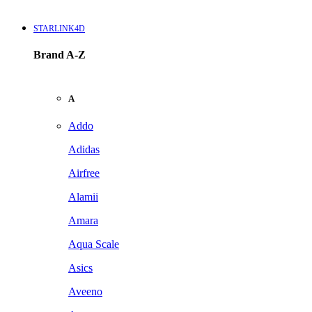
STARLINK4D
Brand A-Z
A
Addo
Adidas
Airfree
Alamii
Amara
Aqua Scale
Asics
Aveeno