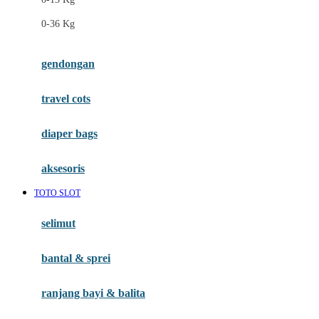
Felt So Sweet
0-36 Kg
Fisher Price
Flipper
gendongan
Friends Of Sally
travel cots
G
diaper bags
Gb
Geko
aksesoris
Graco
TOTO SLOT
Gund
selimut
H
bantal & sprei
Habbie
Haenim
ranjang bayi & balita
Happy Horse