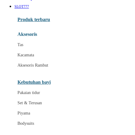
Awan
SLOT777
Azetabio
Produk terbaru
B
Aksesoris
Baabaasheepz
Tas
Babiators
Kacamata
Baby Dove
Aksesoris Rambut
Baby Jogger
Baby Rovega
Kebutuhan bayi
Babybee
Pakaian tidur
Banana Boat
Set & Terusan
Banz
Piyama
Barbie
Bodysuits
Beaba