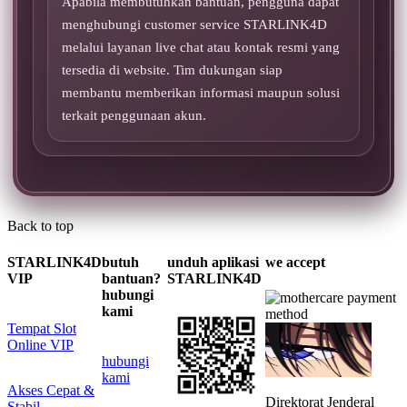
Apabila membutuhkan bantuan, pengguna dapat
menghubungi customer service STARLINK4D
melalui layanan live chat atau kontak resmi yang
tersedia di website. Tim dukungan siap
membantu memberikan informasi maupun solusi
terkait penggunaan akun.
Back to top
STARLINK4D
butuh
unduh aplikasi
we accept
VIP
bantuan?
STARLINK4D
hubungi
kami
Tempat Slot
Online VIP
hubungi
kami
Akses Cepat &
Direktorat Jenderal
Stabil