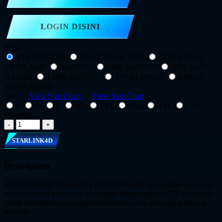
LOGIN DISINI
Style
STARLINK4D
SLOT THAILAND
SITUS SLOT
THAILAND
SLOT777
APK SLOT777
APK SLOT
GACOR
LINK SLOT777
STARLING4D
LOGIN
STARLINK4D
Size
View Size Chart
View Size Chart
S
M
L
XL
2XL
3XL
4XL
5XL
Quantity
-
+
STARLINK4D
Description
STARLINK4D sebagai link platform Wanderspotexplore situs slot
server thailand gacor hari ini dengan pilihan apk slot777 terlengkap
untuk mendapatkan pengalaman bermain serta peluang gampang
maxwin.