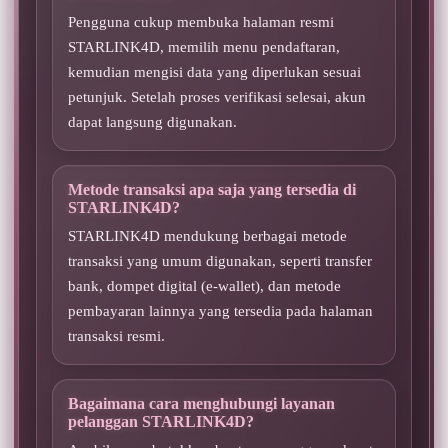
Pengguna cukup membuka halaman resmi
STARLINK4D, memilih menu pendaftaran,
kemudian mengisi data yang diperlukan sesuai
petunjuk. Setelah proses verifikasi selesai, akun
dapat langsung digunakan.
Metode transaksi apa saja yang tersedia di
STARLINK4D?
STARLINK4D mendukung berbagai metode
transaksi yang umum digunakan, seperti transfer
bank, dompet digital (e-wallet), dan metode
pembayaran lainnya yang tersedia pada halaman
transaksi resmi.
Bagaimana cara menghubungi layanan
pelanggan STARLINK4D?