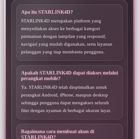
Apa itu STARLINK4D?
STARLINK4D merupakan platform yang
menyediakan akses ke berbagai kategori
permainan dengan tampilan yang responsif,
navigasi yang mudah digunakan, serta layanan
pelanggan yang siap membantu pengguna.
Apakah STARLINK4D dapat diakses melalui
perangkat mobile?
Ya. STARLINK4D telah dioptimalkan untuk
perangkat Android, iPhone, maupun desktop
sehingga pengguna dapat mengakses seluruh
fitur dengan nyaman di berbagai ukuran layar.
Bagaimana cara membuat akun di
STARLINK4D?