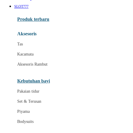
Awan
SLOT777
Azetabio
Produk terbaru
B
Aksesoris
Baabaasheepz
Tas
Babiators
Kacamata
Baby Dove
Aksesoris Rambut
Baby Jogger
Baby Rovega
Kebutuhan bayi
Babybee
Pakaian tidur
Banana Boat
Set & Terusan
Banz
Piyama
Barbie
Bodysuits
Beaba