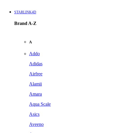
STARLINK4D
Brand A-Z
A
Addo
Adidas
Airfree
Alamii
Amara
Aqua Scale
Asics
Aveeno