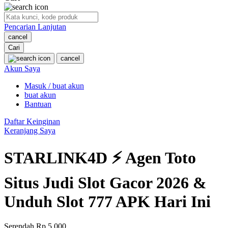
O
Pencarian Lanjutan
Oh Ma Grain
cancel
Okiedog
Cari
cancel
P
Akun Saya
Masuk / buat akun
Peachy
buat akun
Phil & Ted's
Bantuan
Philips Avent
Daftar Keinginan
Keranjang Saya
Pigeon
STARLINK4D ⚡ Agen Toto
Playgro
Poled Global
Situs Judi Slot Gacor 2026 &
Ponycycle
Unduh Slot 777 APK Hari Ini
Puma
Pureats
Serendah
Rp 5.000