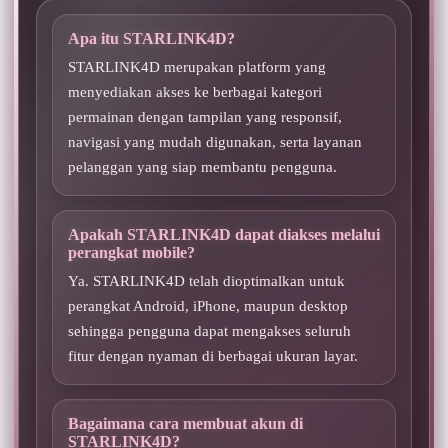
Apa itu STARLINK4D?
STARLINK4D merupakan platform yang
menyediakan akses ke berbagai kategori
permainan dengan tampilan yang responsif,
navigasi yang mudah digunakan, serta layanan
pelanggan yang siap membantu pengguna.
Apakah STARLINK4D dapat diakses melalui
perangkat mobile?
Ya. STARLINK4D telah dioptimalkan untuk
perangkat Android, iPhone, maupun desktop
sehingga pengguna dapat mengakses seluruh
fitur dengan nyaman di berbagai ukuran layar.
Bagaimana cara membuat akun di
STARLINK4D?