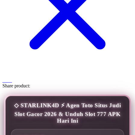
Share product:
◇ STARLINK4D ⚡ Agen Toto Situs Judi
Slot Gacor 2026 & Unduh Slot 777 APK
Hari Ini