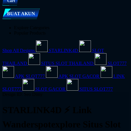
Cart
BUAT AKUN
Explore Categories
Popular Products
Shop All Designs
STARLINK4D
SLOT
THAILAND
SITUS SLOT THAILAND
SLOT777
APK SLOT777
APK SLOT GACOR
LINK
SLOT777
SLOT GACOR
SITUS SLOT777
Design ID: Seo Dimy
STARLINK4D ⚡ Link
Wanderspotexplore Situs Slot