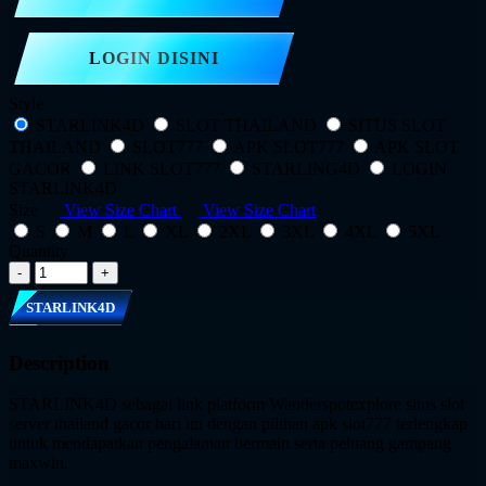
LOGIN DISINI
Style
STARLINK4D
SLOT THAILAND
SITUS SLOT
THAILAND
SLOT777
APK SLOT777
APK SLOT
GACOR
LINK SLOT777
STARLING4D
LOGIN
STARLINK4D
Size
View Size Chart
View Size Chart
S
M
L
XL
2XL
3XL
4XL
5XL
Quantity
-
+
STARLINK4D
Description
STARLINK4D sebagai link platform Wanderspotexplore situs slot
server thailand gacor hari ini dengan pilihan apk slot777 terlengkap
untuk mendapatkan pengalaman bermain serta peluang gampang
maxwin.