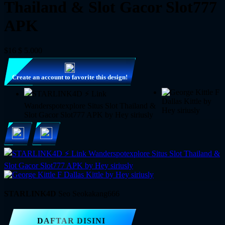
Thailand & Slot Gacor Slot777
APK
$16
$ 5.000
Create an account to favorite this design!
STARLINK4D
Seo Seokakang666
DAFTAR DISINI