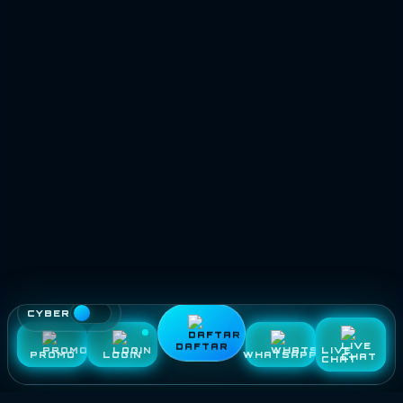
CYBER
DAFTAR
LIVE
PROMO
LOGIN
WHATSAPP
CHAT