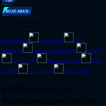
Cart
BUAT AKUN
Explore Categories
Popular Products
Shop All Designs
STARLINK4D
SLOT
THAILAND
SITUS SLOT THAILAND
SLOT777
APK SLOT777
APK SLOT GACOR
LINK
SLOT777
SLOT GACOR
SITUS SLOT777
Design ID: Seo Dimy
STARLINK4D ⚡ Link
Wanderspotexplore Situs Slot