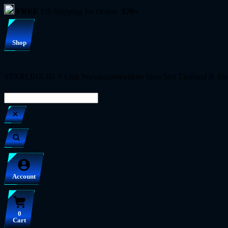
FREE
US Shipping for Orders
$70+
Shop
STARLINK4D ⚡ Link Wanderspotexplore Situs Slot Thailand & Slo
Account
0
Cart