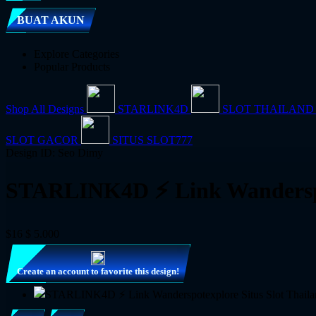
BUAT AKUN
Explore Categories
Popular Products
Shop All Designs
STARLINK4D
SLOT THAILAN
SLOT GACOR
SITUS SLOT777
Design ID: Seo Dimy
STARLINK4D ⚡ Link Wanderspot
$16
$ 5.000
Create an account to favorite this design!