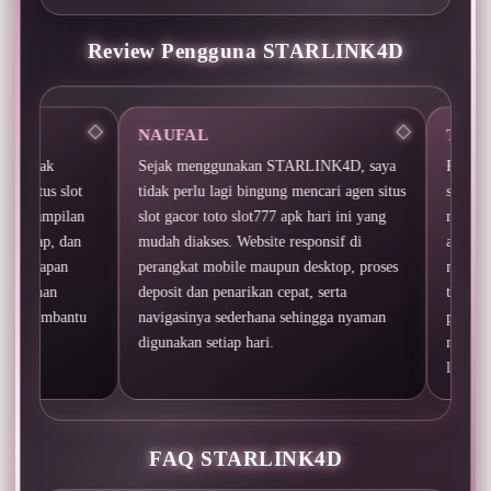
Review Pengguna STARLINK4D
NAUFAL
TE
K4D layak
Sejak menggunakan STARLINK4D, saya
Peng
agen situs slot
tidak perlu lagi bingung mencari agen situs
sanga
ri ini. Tampilan
slot gacor toto slot777 apk hari ini yang
menca
n lengkap, dan
mudah diakses. Website responsif di
apk h
dibuka kapan
perangkat mobile maupun desktop, proses
memil
ebih nyaman
deposit dan penarikan cepat, serta
tampi
n siap membantu
navigasinya sederhana sehingga nyaman
prakt
digunakan setiap hari.
memb
lebih
FAQ STARLINK4D