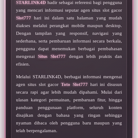
STARLINK4D
hadir sebagai referensi bagi pengguna
yang mencari informasi seputar agen situs slot gacor
Slot777
hari ini dalam satu halaman yang mudah
diakses melalui perangkat mobile maupun desktop.
Dengan tampilan yang responsif, navigasi yang
sederhana, serta pembaruan informasi secara berkala,
pengguna dapat menemukan berbagai pembahasan
mengenai
Situs Slot777
dengan lebih praktis dan
efisien.
Melalui STARLINK4D, berbagai informasi mengenai
agen situs slot gacor
Toto Slot777
hari ini disusun
secara rapi agar lebih mudah dipahami. Mulai dari
ulasan kategori permainan, pembaruan fitur, hingga
panduan penggunaan platform, seluruh konten
disajikan dengan bahasa yang ringan sehingga
nyaman dibaca oleh pengguna baru maupun yang
telah berpengalaman.