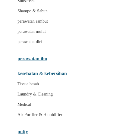
Sunscreen
London Taxi
Shampo & Sabun
Love To Dream
perawatan rambut
perawatan mulut
M
perawatan diri
Magformers
Mama's Choice
perawatan ibu
Mamas&Papas
kesehatan & kebersihan
Mamaway
Tissue basah
Maxi Cosi
Laundry & Cleaning
Megabloks
Medical
Micro
Air Purifier & Humidifier
MiDeer
Mimi & Lula
potty