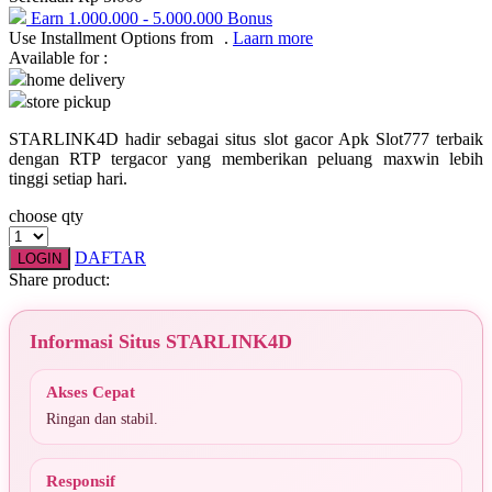
Earn
1.000.000
-
5.000.000
Bonus
Use Installment Options from
.
Laarn more
Q
Available for :
home delivery
QV Baby
store pickup
R
STARLINK4D hadir sebagai situs slot gacor Apk Slot777 terbaik
dengan RTP tergacor yang memberikan peluang maxwin lebih
Real Shades
tinggi setiap hari.
Red Castle
choose qty
Ribbon Madness
DAFTAR
LOGIN
Share product:
S
Sebamed
Informasi Situs STARLINK4D
Silver Cross
Akses Cepat
Simply Idea
Ringan dan stabil.
Skip Hop
Spectra
Responsif