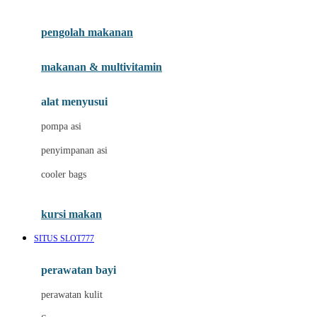
Joie
pengolah makanan
Joolz
Jujube
makanan & multivitamin
K
alat menyusui
Kiddycuts
pompa asi
Kumon
penyimpanan asi
L
cooler bags
Leapfrog
kursi makan
Leclerc
SITUS SLOT777
Lee Vierra
Lillebaby
perawatan bayi
Little Bird Told Me
perawatan kulit
Little Miss Janis