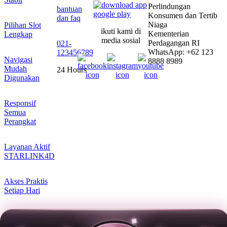
Perlindungan
bantuan
Konsumen dan Tertib
dan faq
Niaga
Pilihan Slot
ikuti kami di
Kementerian
Lengkap
media sosial
Perdagangan RI
021-
WhatsApp: +62 123
123456789
Navigasi
8888 8989
Mudah
24 Hours
Digunakan
Responsif
Semua
Perangkat
Layanan Aktif
STARLINK4D
Akses Praktis
Setiap Hari
Nyaman, Rapi,
& Eksklusif