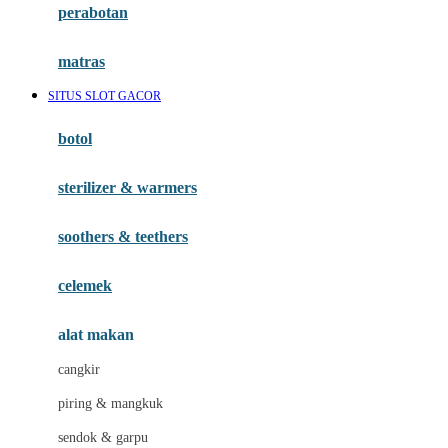
perabotan
Happy Tummy
Hauck
matras
Havaianas
SITUS SLOT GACOR
Hegen
botol
Hot Wheels
sterilizer & warmers
Hybrid
soothers & teethers
I
Inlacta DHA
celemek
Interlac
alat makan
Ivenet
cangkir
J
piring & mangkuk
Jack N Jill
sendok & garpu