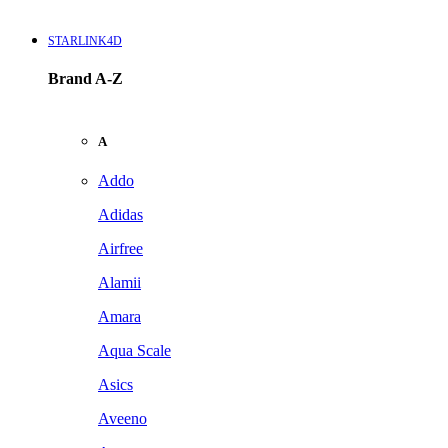
STARLINK4D
Brand A-Z
A
Addo
Adidas
Airfree
Alamii
Amara
Aqua Scale
Asics
Aveeno