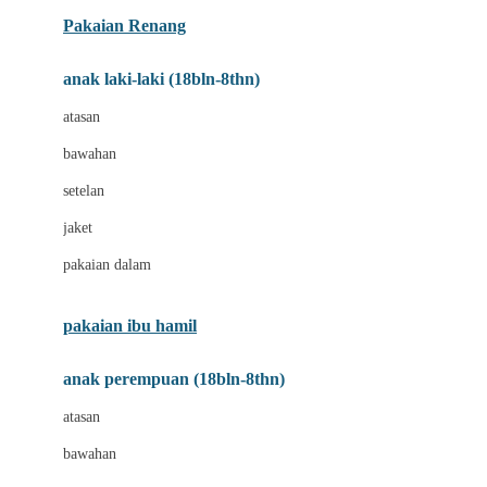
Buggygear
Pakaian Renang
Bumkins
anak laki-laki (18bln-8thn)
C
atasan
Cetaphil
bawahan
Chicco
setelan
Childlife
jaket
Clevamama
pakaian dalam
Cocolatte
Cottonseeds
pakaian ibu hamil
Cozy N Safe
anak perempuan (18bln-8thn)
Crane
atasan
Cybex
bawahan
D